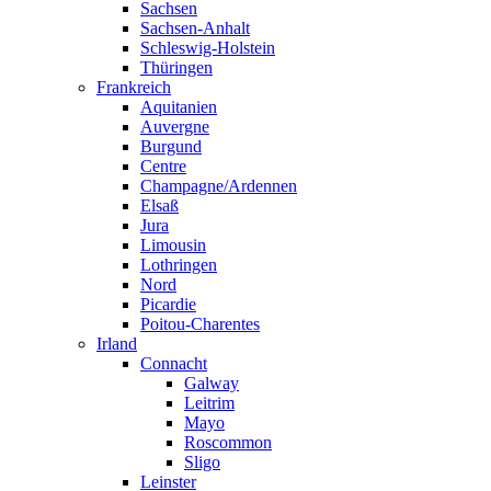
Sachsen
Sachsen-Anhalt
Schleswig-Holstein
Thüringen
Frankreich
Aquitanien
Auvergne
Burgund
Centre
Champagne/Ardennen
Elsaß
Jura
Limousin
Lothringen
Nord
Picardie
Poitou-Charentes
Irland
Connacht
Galway
Leitrim
Mayo
Roscommon
Sligo
Leinster