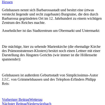
Hessen
Gelnhausen nennt sich Barbarossastadt und besitzt eine (etwas
versteckt liegende und recht zugebaute) Burgruine, die den durch
Barbarossa gegründeten Ort im 12. Jahrhundert zu einem wichtigen
Zentrum des Reiches machte.
Ansehnlicher ist das Stadtzentrum um Obermarkt und Untermarkt:
Die mächtige, hier zu sehende Marienkirche (die ehemalige Kirche
des Prämonstratenser-Klosters) besitzt noch einen Lettner mit einer
Darstellung des Jüngsten Gerichts (wie immer ist die Höllenseite
spannender):
Gelnhausen ist außerdem Geburtsstadt von Simplicissimus-Autor
J.J.C. von Grimmelshausen und des Telephon-Erfinders Philipp
Reis:
Beitragsnavigation
Vorheriger Beitrag
Wetterau
Nächster Beitrag
Niederwürzbach