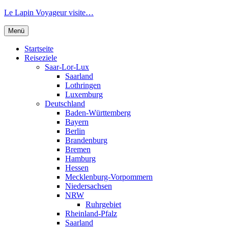
Zum
Le Lapin Voyageur visite…
Inhalt
springen
Menü
Startseite
Reiseziele
Saar-Lor-Lux
Saarland
Lothringen
Luxemburg
Deutschland
Baden-Württemberg
Bayern
Berlin
Brandenburg
Bremen
Hamburg
Hessen
Mecklenburg-Vorpommern
Niedersachsen
NRW
Ruhrgebiet
Rheinland-Pfalz
Saarland