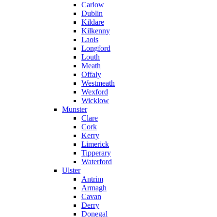
Carlow
Dublin
Kildare
Kilkenny
Laois
Longford
Louth
Meath
Offaly
Westmeath
Wexford
Wicklow
Munster
Clare
Cork
Kerry
Limerick
Tipperary
Waterford
Ulster
Antrim
Armagh
Cavan
Derry
Donegal