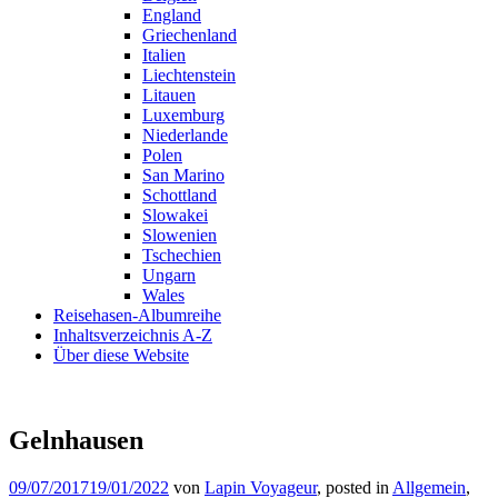
England
Griechenland
Italien
Liechtenstein
Litauen
Luxemburg
Niederlande
Polen
San Marino
Schottland
Slowakei
Slowenien
Tschechien
Ungarn
Wales
Reisehasen-Albumreihe
Inhaltsverzeichnis A-Z
Über diese Website
Gelnhausen
09/07/2017
19/01/2022
von
Lapin Voyageur
, posted in
Allgemein
,