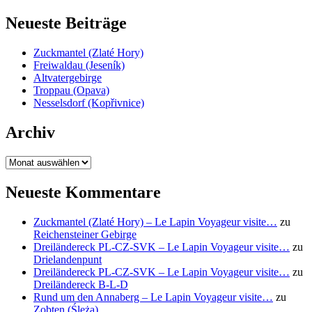
nach:
Neueste Beiträge
Zuckmantel (Zlaté Hory)
Freiwaldau (Jeseník)
Altvatergebirge
Troppau (Opava)
Nesselsdorf (Kopřivnice)
Archiv
Archiv
Neueste Kommentare
Zuckmantel (Zlaté Hory) – Le Lapin Voyageur visite…
zu
Reichensteiner Gebirge
Dreiländereck PL-CZ-SVK – Le Lapin Voyageur visite…
zu
Drielandenpunt
Dreiländereck PL-CZ-SVK – Le Lapin Voyageur visite…
zu
Dreiländereck B-L-D
Rund um den Annaberg – Le Lapin Voyageur visite…
zu
Zobten (Ślęża)