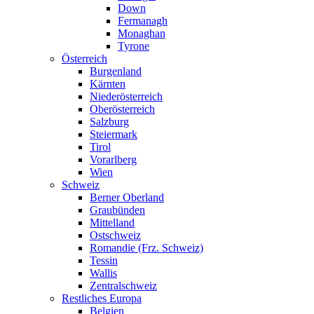
Down
Fermanagh
Monaghan
Tyrone
Österreich
Burgenland
Kärnten
Niederösterreich
Oberösterreich
Salzburg
Steiermark
Tirol
Vorarlberg
Wien
Schweiz
Berner Oberland
Graubünden
Mittelland
Ostschweiz
Romandie (Frz. Schweiz)
Tessin
Wallis
Zentralschweiz
Restliches Europa
Belgien