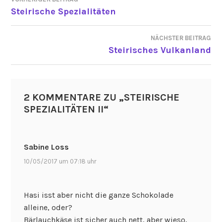
BEITRAGSNAVIGATION
Steirische Spezialitäten
NÄCHSTER BEITRAG
Steirisches Vulkanland
2 KOMMENTARE ZU „
STEIRISCHE
SPEZIALITÄTEN II
“
Sabine Loss
10/05/2017 um 07:18 uhr
Hasi isst aber nicht die ganze Schokolade
alleine, oder?
Bärlauchkäse ist sicher auch nett, aber wieso,