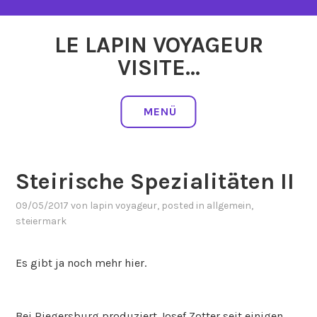
Zum
Inhalt
LE LAPIN VOYAGEUR
springen
VISITE…
MENÜ
Steirische Spezialitäten II
09/05/2017
von
lapin voyageur
, posted in
allgemein
,
steiermark
Es gibt ja noch mehr hier.
Bei Riegersburg produziert Josef Zotter seit einigen