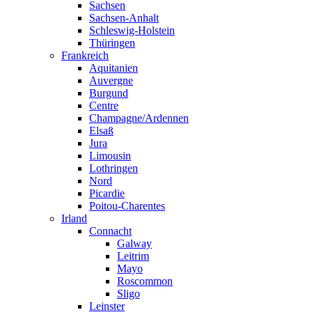
Sachsen
Sachsen-Anhalt
Schleswig-Holstein
Thüringen
Frankreich
Aquitanien
Auvergne
Burgund
Centre
Champagne/Ardennen
Elsaß
Jura
Limousin
Lothringen
Nord
Picardie
Poitou-Charentes
Irland
Connacht
Galway
Leitrim
Mayo
Roscommon
Sligo
Leinster