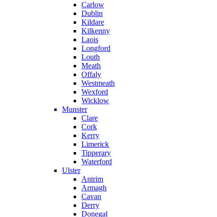
Carlow
Dublin
Kildare
Kilkenny
Laois
Longford
Louth
Meath
Offaly
Westmeath
Wexford
Wicklow
Munster
Clare
Cork
Kerry
Limerick
Tipperary
Waterford
Ulster
Antrim
Armagh
Cavan
Derry
Donegal