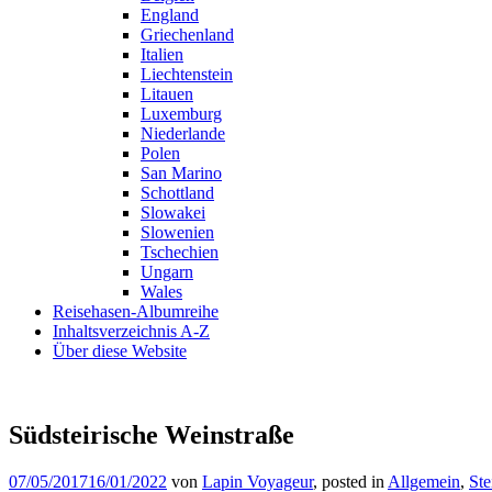
England
Griechenland
Italien
Liechtenstein
Litauen
Luxemburg
Niederlande
Polen
San Marino
Schottland
Slowakei
Slowenien
Tschechien
Ungarn
Wales
Reisehasen-Albumreihe
Inhaltsverzeichnis A-Z
Über diese Website
Südsteirische Weinstraße
07/05/2017
16/01/2022
von
Lapin Voyageur
, posted in
Allgemein
,
Ste