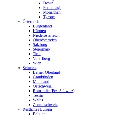
Down
Fermanagh
Monaghan
Tyrone
Österreich
Burgenland
Kärnten
Niederösterreich
Oberösterreich
Salzburg
Steiermark
Tirol
Vorarlberg
Wien
Schweiz
Berner Oberland
Graubünden
Mittelland
Ostschweiz
Romandie (Frz. Schweiz)
Tessin
Wallis
Zentralschweiz
Restliches Europa
Belgien