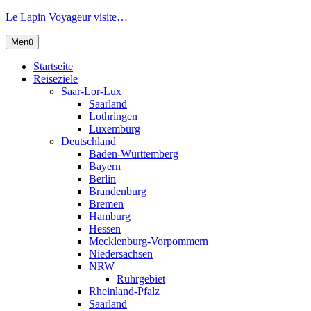
Zum
Le Lapin Voyageur visite…
Inhalt
springen
Menü
Startseite
Reiseziele
Saar-Lor-Lux
Saarland
Lothringen
Luxemburg
Deutschland
Baden-Württemberg
Bayern
Berlin
Brandenburg
Bremen
Hamburg
Hessen
Mecklenburg-Vorpommern
Niedersachsen
NRW
Ruhrgebiet
Rheinland-Pfalz
Saarland