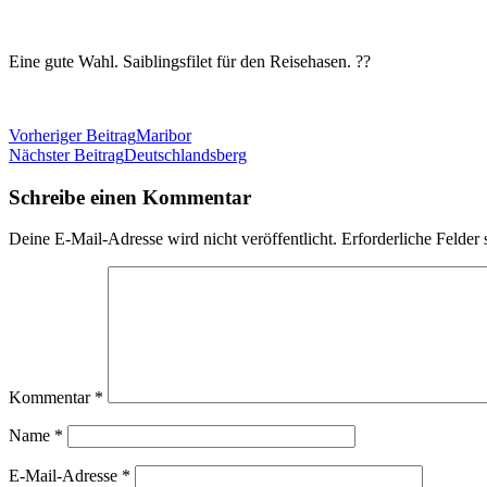
Eine gute Wahl. Saiblingsfilet für den Reisehasen. ??
Beitragsnavigation
Vorheriger Beitrag
Maribor
Nächster Beitrag
Deutschlandsberg
Schreibe einen Kommentar
Deine E-Mail-Adresse wird nicht veröffentlicht.
Erforderliche Felder 
Kommentar
*
Name
*
E-Mail-Adresse
*