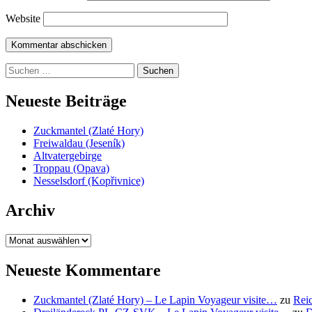
Website
Suchen
nach:
Neueste Beiträge
Zuckmantel (Zlaté Hory)
Freiwaldau (Jeseník)
Altvatergebirge
Troppau (Opava)
Nesselsdorf (Kopřivnice)
Archiv
Archiv
Neueste Kommentare
Zuckmantel (Zlaté Hory) – Le Lapin Voyageur visite…
zu
Reic