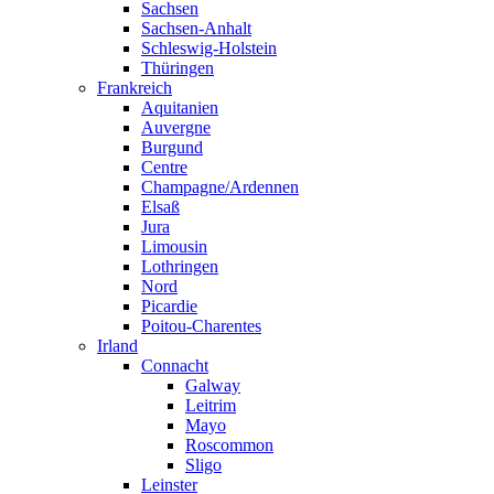
Sachsen
Sachsen-Anhalt
Schleswig-Holstein
Thüringen
Frankreich
Aquitanien
Auvergne
Burgund
Centre
Champagne/Ardennen
Elsaß
Jura
Limousin
Lothringen
Nord
Picardie
Poitou-Charentes
Irland
Connacht
Galway
Leitrim
Mayo
Roscommon
Sligo
Leinster