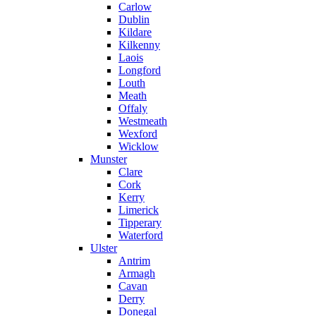
Carlow
Dublin
Kildare
Kilkenny
Laois
Longford
Louth
Meath
Offaly
Westmeath
Wexford
Wicklow
Munster
Clare
Cork
Kerry
Limerick
Tipperary
Waterford
Ulster
Antrim
Armagh
Cavan
Derry
Donegal