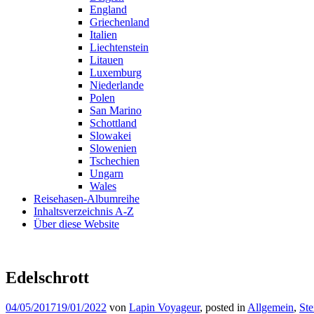
England
Griechenland
Italien
Liechtenstein
Litauen
Luxemburg
Niederlande
Polen
San Marino
Schottland
Slowakei
Slowenien
Tschechien
Ungarn
Wales
Reisehasen-Albumreihe
Inhaltsverzeichnis A-Z
Über diese Website
Edelschrott
04/05/2017
19/01/2022
von
Lapin Voyageur
, posted in
Allgemein
,
Ste