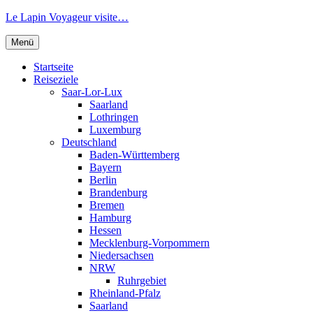
Zum
Le Lapin Voyageur visite…
Inhalt
springen
Menü
Startseite
Reiseziele
Saar-Lor-Lux
Saarland
Lothringen
Luxemburg
Deutschland
Baden-Württemberg
Bayern
Berlin
Brandenburg
Bremen
Hamburg
Hessen
Mecklenburg-Vorpommern
Niedersachsen
NRW
Ruhrgebiet
Rheinland-Pfalz
Saarland