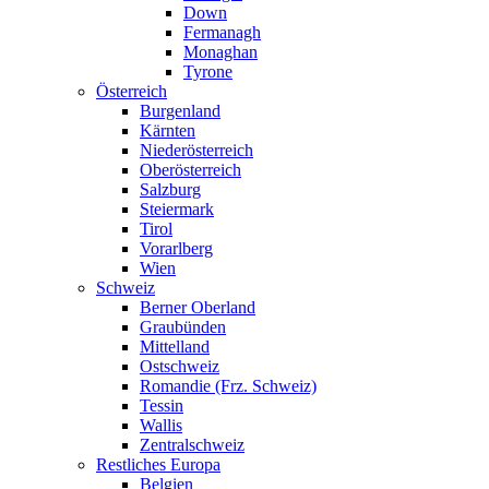
Down
Fermanagh
Monaghan
Tyrone
Österreich
Burgenland
Kärnten
Niederösterreich
Oberösterreich
Salzburg
Steiermark
Tirol
Vorarlberg
Wien
Schweiz
Berner Oberland
Graubünden
Mittelland
Ostschweiz
Romandie (Frz. Schweiz)
Tessin
Wallis
Zentralschweiz
Restliches Europa
Belgien