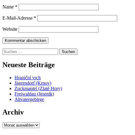
Name
*
E-Mail-Adresse
*
Website
Suchen
nach:
Neueste Beiträge
Hraniční vrch
Jägerndorf (Krnov)
Zuckmantel (Zlaté Hory)
Freiwaldau (Jeseník)
Altvatergebirge
Archiv
Archiv