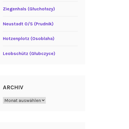
Ziegenhals (Głuchołazy)
Neustadt O/S (Prudnik)
Hotzenplotz (Osoblaha)
Leobschütz (Głubczyce)
ARCHIV
Archiv