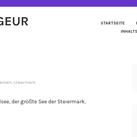
AGEUR
STARTSEITE
INHALT
gemein
,
steiermark
see, der größte See der Steiermark.