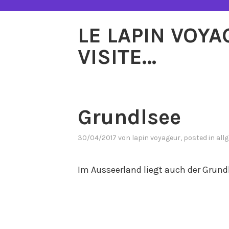
Zum
Inhalt
LE LAPIN VOY
springen
VISITE…
Grundlsee
30/04/2017
von
lapin voyageur
, posted in
all
Im Ausseerland liegt auch der Grundl