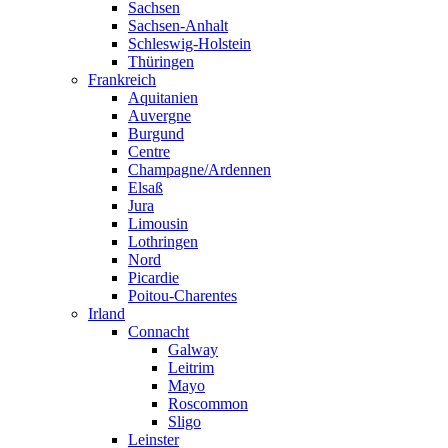
Sachsen
Sachsen-Anhalt
Schleswig-Holstein
Thüringen
Frankreich
Aquitanien
Auvergne
Burgund
Centre
Champagne/Ardennen
Elsaß
Jura
Limousin
Lothringen
Nord
Picardie
Poitou-Charentes
Irland
Connacht
Galway
Leitrim
Mayo
Roscommon
Sligo
Leinster