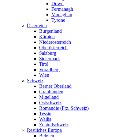
Down
Fermanagh
Monaghan
Tyrone
Österreich
Burgenland
Kärnten
Niederösterreich
Oberösterreich
Salzburg
Steiermark
Tirol
Vorarlberg
Wien
Schweiz
Berner Oberland
Graubünden
Mittelland
Ostschweiz
Romandie (Frz. Schweiz)
Tessin
Wallis
Zentralschweiz
Restliches Europa
Belgien