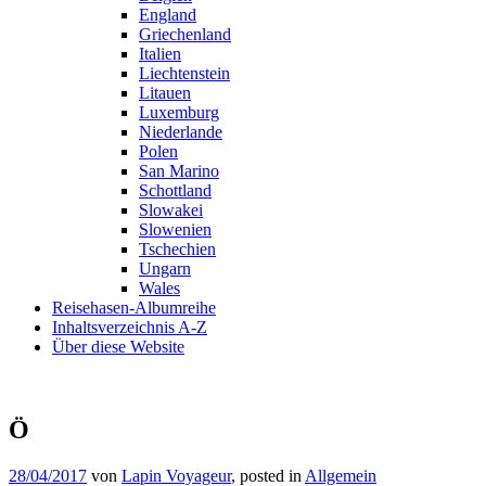
England
Griechenland
Italien
Liechtenstein
Litauen
Luxemburg
Niederlande
Polen
San Marino
Schottland
Slowakei
Slowenien
Tschechien
Ungarn
Wales
Reisehasen-Albumreihe
Inhaltsverzeichnis A-Z
Über diese Website
Ö
28/04/2017
von
Lapin Voyageur
, posted in
Allgemein