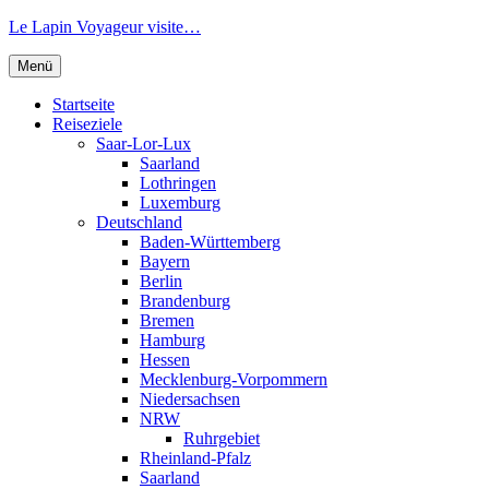
Zum
Le Lapin Voyageur visite…
Inhalt
springen
Menü
Startseite
Reiseziele
Saar-Lor-Lux
Saarland
Lothringen
Luxemburg
Deutschland
Baden-Württemberg
Bayern
Berlin
Brandenburg
Bremen
Hamburg
Hessen
Mecklenburg-Vorpommern
Niedersachsen
NRW
Ruhrgebiet
Rheinland-Pfalz
Saarland