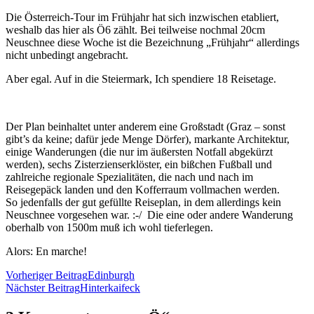
Die Österreich-Tour im Frühjahr hat sich inzwischen etabliert,
weshalb das hier als Ö6 zählt. Bei teilweise nochmal 20cm
Neuschnee diese Woche ist die Bezeichnung „Frühjahr“ allerdings
nicht unbedingt angebracht.
Aber egal. Auf in die Steiermark, Ich spendiere 18 Reisetage.
Der Plan beinhaltet unter anderem eine Großstadt (Graz – sonst
gibt’s da keine; dafür jede Menge Dörfer), markante Architektur,
einige Wanderungen (die nur im äußersten Notfall abgekürzt
werden), sechs Zisterzienserklöster, ein bißchen Fußball und
zahlreiche regionale Spezialitäten, die nach und nach im
Reisegepäck landen und den Kofferraum vollmachen werden.
So jedenfalls der gut gefüllte Reiseplan, in dem allerdings kein
Neuschnee vorgesehen war. :-/ Die eine oder andere Wanderung
oberhalb von 1500m muß ich wohl tieferlegen.
Alors: En marche!
Beitragsnavigation
Vorheriger Beitrag
Edinburgh
Nächster Beitrag
Hinterkaifeck