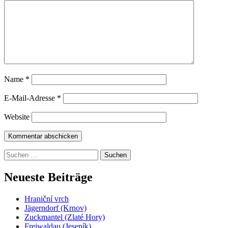
Name
*
E-Mail-Adresse
*
Website
Suchen
nach:
Neueste Beiträge
Hraniční vrch
Jägerndorf (Krnov)
Zuckmantel (Zlaté Hory)
Freiwaldau (Jeseník)