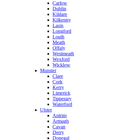
Carlow
Dublin
Kildare
Kilkenny
Laois
Longford
Louth
Meath
Offaly
Westmeath
Wexford
Wicklow
Munster
Clare
Cork
Kerry
Limerick
Tipperary
Waterford
Ulster
Antrim
Armagh
Cavan
Derry
Donegal