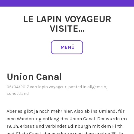
Zum
Inhalt
LE LAPIN VOYAGEUR
springen
VISITE…
MENÜ
Union Canal
06/04/2017
von
lapin voyageur
, posted in
allgemein
,
schottland
Aber es gibt ja noch mehr hier. Also ab ins Umland, für
eine
Wanderung entlang des Union Canal. Der wurde im
19. Jh. erbaut und verbindet Edinburgh mit dem Firth
and Clyde Canal, der wiederum seit dem späten 18. Jh.