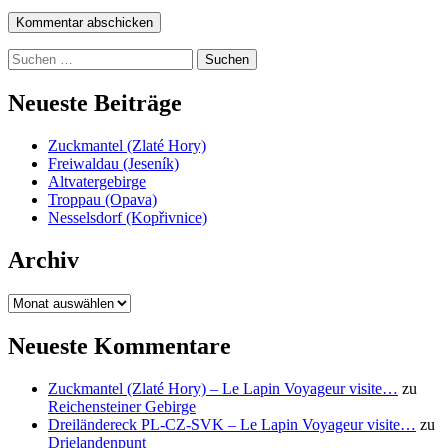
Suchen
nach:
Neueste Beiträge
Zuckmantel (Zlaté Hory)
Freiwaldau (Jeseník)
Altvatergebirge
Troppau (Opava)
Nesselsdorf (Kopřivnice)
Archiv
Archiv
Neueste Kommentare
Zuckmantel (Zlaté Hory) – Le Lapin Voyageur visite…
zu
Reichensteiner Gebirge
Dreiländereck PL-CZ-SVK – Le Lapin Voyageur visite…
zu
Drielandenpunt