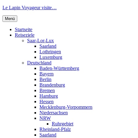
Zum
Le Lapin Voyageur visite…
Inhalt
springen
Menü
Startseite
Reiseziele
Saar-Lor-Lux
Saarland
Lothringen
Luxemburg
Deutschland
Baden-Württemberg
Bayern
Berlin
Brandenburg
Bremen
Hamburg
Hessen
Mecklenburg-Vorpommern
Niedersachsen
NRW
Ruhrgebiet
Rheinland-Pfalz
Saarland