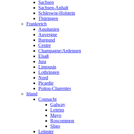
Sachsen
Sachsen-Anhalt
Schleswig-Holstein
Thüringen
Frankreich
Aquitanien
Auvergne
Burgund
Centre
Champagne/Ardennen
Elsaß
Jura
Limousin
Lothringen
Nord
Picardie
Poitou-Charentes
Irland
Connacht
Galway
Leitrim
Mayo
Roscommon
Sligo
Leinster