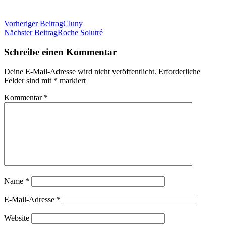
Beitragsnavigation
Vorheriger Beitrag
Cluny
Nächster Beitrag
Roche Solutré
Schreibe einen Kommentar
Deine E-Mail-Adresse wird nicht veröffentlicht.
Erforderliche
Felder sind mit
*
markiert
Kommentar
*
Name
*
E-Mail-Adresse
*
Website