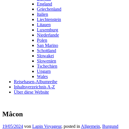
England
Griechenland
Italien
Liechtenstein
Litauen
Luxemburg
Niederlande
Polen
San Marino
Schottland
Slowakei
Slowenien
Tschechien
Ungarn
Wales
Reisehasen-Albumreihe
Inhaltsverzeichnis A-Z
Über diese Website
Mâcon
19/05/2024
von
Lapin Voyageur
, posted in
Allgemein
,
Burgund