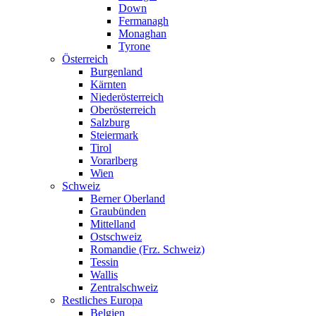
Down
Fermanagh
Monaghan
Tyrone
Österreich
Burgenland
Kärnten
Niederösterreich
Oberösterreich
Salzburg
Steiermark
Tirol
Vorarlberg
Wien
Schweiz
Berner Oberland
Graubünden
Mittelland
Ostschweiz
Romandie (Frz. Schweiz)
Tessin
Wallis
Zentralschweiz
Restliches Europa
Belgien