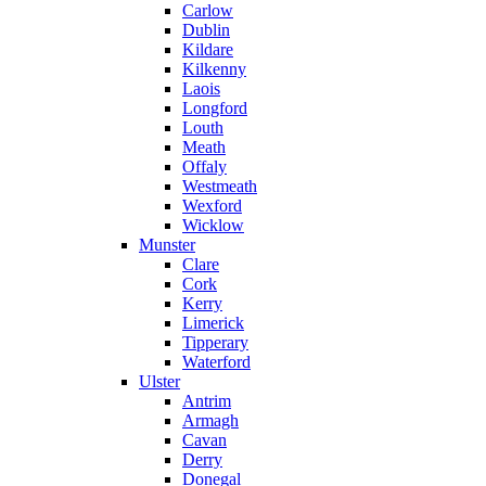
Carlow
Dublin
Kildare
Kilkenny
Laois
Longford
Louth
Meath
Offaly
Westmeath
Wexford
Wicklow
Munster
Clare
Cork
Kerry
Limerick
Tipperary
Waterford
Ulster
Antrim
Armagh
Cavan
Derry
Donegal