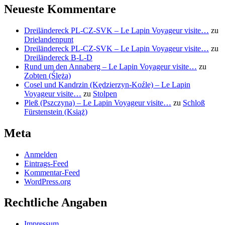
Neueste Kommentare
Dreiländereck PL-CZ-SVK – Le Lapin Voyageur visite…
zu
Drielandenpunt
Dreiländereck PL-CZ-SVK – Le Lapin Voyageur visite…
zu
Dreiländereck B-L-D
Rund um den Annaberg – Le Lapin Voyageur visite…
zu
Zobten (Ślęża)
Cosel und Kandrzin (Kędzierzyn-Koźle) – Le Lapin
Voyageur visite…
zu
Stolpen
Pleß (Pszczyna) – Le Lapin Voyageur visite…
zu
Schloß
Fürstenstein (Książ)
Meta
Anmelden
Eintrags-Feed
Kommentar-Feed
WordPress.org
Rechtliche Angaben
Impressum