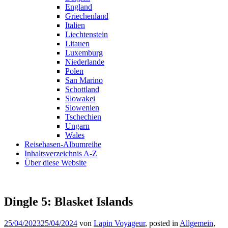
England
Griechenland
Italien
Liechtenstein
Litauen
Luxemburg
Niederlande
Polen
San Marino
Schottland
Slowakei
Slowenien
Tschechien
Ungarn
Wales
Reisehasen-Albumreihe
Inhaltsverzeichnis A-Z
Über diese Website
Dingle 5: Blasket Islands
25/04/2023
25/04/2024
von
Lapin Voyageur
, posted in
Allgemein
,