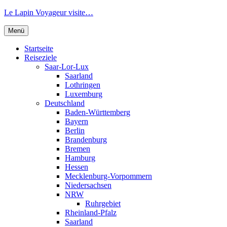
Zum
Le Lapin Voyageur visite…
Inhalt
springen
Menü
Startseite
Reiseziele
Saar-Lor-Lux
Saarland
Lothringen
Luxemburg
Deutschland
Baden-Württemberg
Bayern
Berlin
Brandenburg
Bremen
Hamburg
Hessen
Mecklenburg-Vorpommern
Niedersachsen
NRW
Ruhrgebiet
Rheinland-Pfalz
Saarland