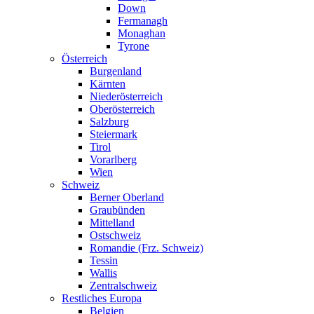
Down
Fermanagh
Monaghan
Tyrone
Österreich
Burgenland
Kärnten
Niederösterreich
Oberösterreich
Salzburg
Steiermark
Tirol
Vorarlberg
Wien
Schweiz
Berner Oberland
Graubünden
Mittelland
Ostschweiz
Romandie (Frz. Schweiz)
Tessin
Wallis
Zentralschweiz
Restliches Europa
Belgien