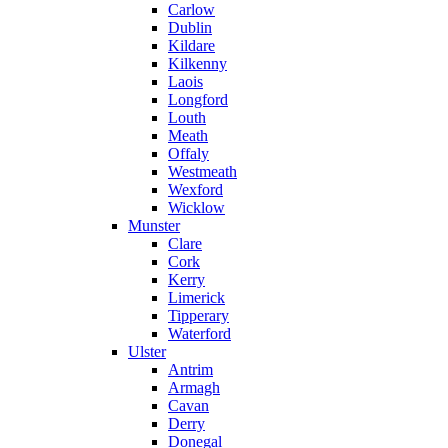
Carlow
Dublin
Kildare
Kilkenny
Laois
Longford
Louth
Meath
Offaly
Westmeath
Wexford
Wicklow
Munster
Clare
Cork
Kerry
Limerick
Tipperary
Waterford
Ulster
Antrim
Armagh
Cavan
Derry
Donegal