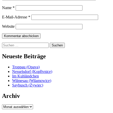
Name
*
E-Mail-Adresse
*
Website
Suchen
nach:
Neueste Beiträge
Troppau (Opava)
Nesselsdorf (Kopřivnice)
Im Kuhländchen
Wilmesau (Wilamowice)
Saybusch (Żywiec)
Archiv
Archiv