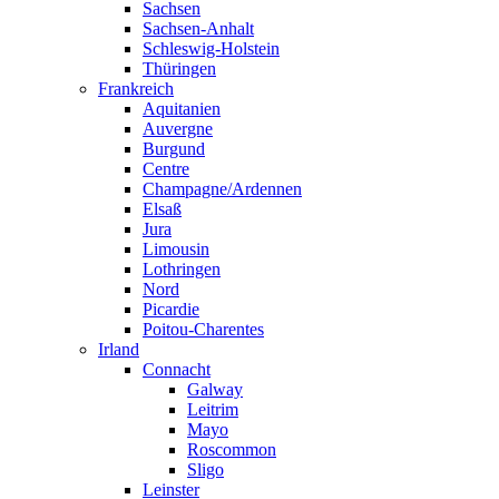
Sachsen
Sachsen-Anhalt
Schleswig-Holstein
Thüringen
Frankreich
Aquitanien
Auvergne
Burgund
Centre
Champagne/Ardennen
Elsaß
Jura
Limousin
Lothringen
Nord
Picardie
Poitou-Charentes
Irland
Connacht
Galway
Leitrim
Mayo
Roscommon
Sligo
Leinster