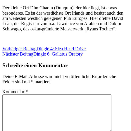
Der kleine Ort Dún Chaoin (Dunquin), der hier liegt, ist etwas
besonderes. Es ist der westlichste Ort Irlands und besitzt auch den
am weitesten westlich gelegenen Pub Europas. Hier drehte David
Lean, der Regisseur von u.a. Lawrence von Arabien und Doktor
Schiwago, das oskar-prämierte Meisterwerk „Ryans Tochter“.
Beitragsnavigation
Vorheriger Beitrag
Dingle 4: Slea Head Drive
Nächster Beitrag
Dingle 6: Gallarus Oratory
Schreibe einen Kommentar
Deine E-Mail-Adresse wird nicht veröffentlicht.
Erforderliche
Felder sind mit
*
markiert
Kommentar
*