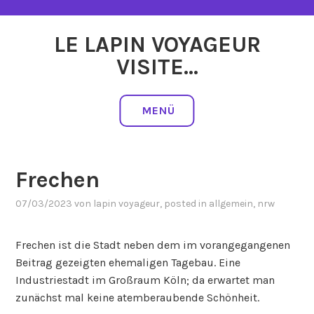
Zum
Inhalt
LE LAPIN VOYAGEUR
springen
VISITE…
MENÜ
Frechen
07/03/2023
von
lapin voyageur
, posted in
allgemein
,
nrw
Frechen ist die Stadt neben dem im vorangegangenen
Beitrag gezeigten ehemaligen Tagebau. Eine
Industriestadt im Großraum Köln; da erwartet man
zunächst mal keine atemberaubende Schönheit.