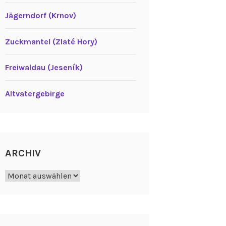
Jägerndorf (Krnov)
Zuckmantel (Zlaté Hory)
Freiwaldau (Jeseník)
Altvatergebirge
ARCHIV
Archiv