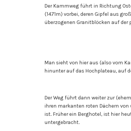
Der Kammweg führt in Richtung Oste
(1471m) vorbei, deren Gipfel aus gr
überzogenen Granitblöcken auf der p
Man sieht von hier aus (also vom K
hinunter auf das Hochplateau, auf d
Der Weg führt dann weiter zur (ehe
ihren markanten roten Dächern von 
ist. Früher ein Berghotel, ist hier h
untergebracht.