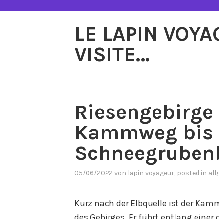
Zum
Inhalt
LE LAPIN VOY
springen
VISITE…
Riesengebirge 
Kammweg bis 
Schneegruben
05/06/2022
von
lapin voyageur
, posted in
all
Kurz nach der Elbquelle ist der Kam
des Gebirges. Er führt entlang einer 