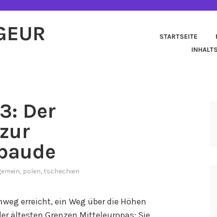
AGEUR
STARTSEITE
INHALT
3: Der
zur
baude
gemein
,
polen
,
tschechien
mweg erreicht, ein Weg über die Höhen
der ältesten Grenzen Mitteleuropas: Sie