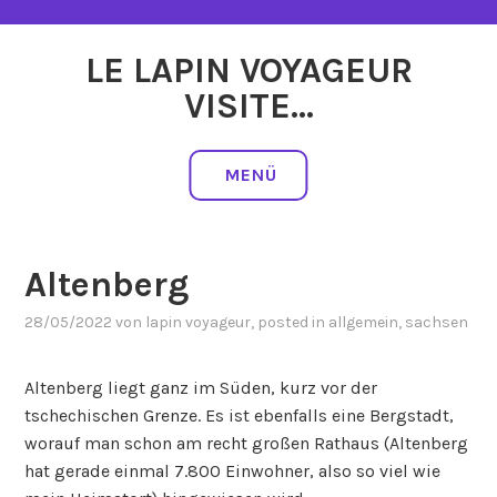
Zum
Inhalt
LE LAPIN VOYAGEUR
springen
VISITE…
MENÜ
Altenberg
28/05/2022
von
lapin voyageur
, posted in
allgemein
,
sachsen
Altenberg liegt ganz im Süden, kurz vor der
tschechischen Grenze. Es ist ebenfalls eine Bergstadt,
worauf man schon am recht großen Rathaus (Altenberg
hat gerade einmal 7.800 Einwohner, also so viel wie