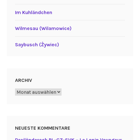
Im Kuhländchen
Wilmesau (Wilamowice)
Saybusch (Żywiec)
ARCHIV
Archiv
NEUESTE KOMMENTARE
Dreiländereck PL-CZ-SVK – Le Lapin Voyageur