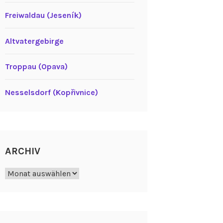
Freiwaldau (Jeseník)
Altvatergebirge
Troppau (Opava)
Nesselsdorf (Kopřivnice)
ARCHIV
Archiv