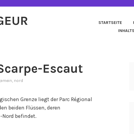
AGEUR
STARTSEITE
INHALT
 Scarpe-Escaut
gemein
,
nord
gischen Grenze liegt der Parc Régional
den beiden Flüssen, deren
Nord befindet.