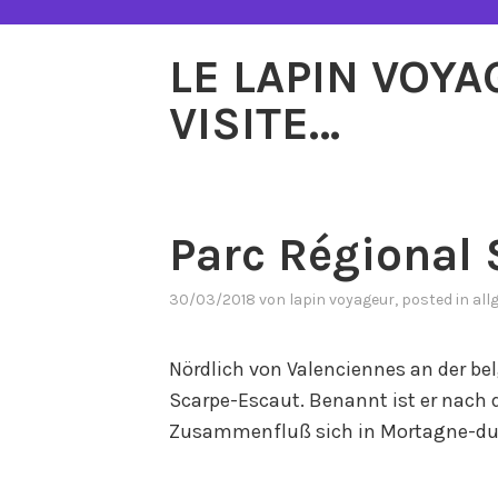
Zum
Inhalt
LE LAPIN VOY
springen
VISITE…
Parc Régional
30/03/2018
von
lapin voyageur
, posted in
all
Nördlich von Valenciennes an der bel
Scarpe-Escaut. Benannt ist er nach 
Zusammenfluß sich in Mortagne-du-