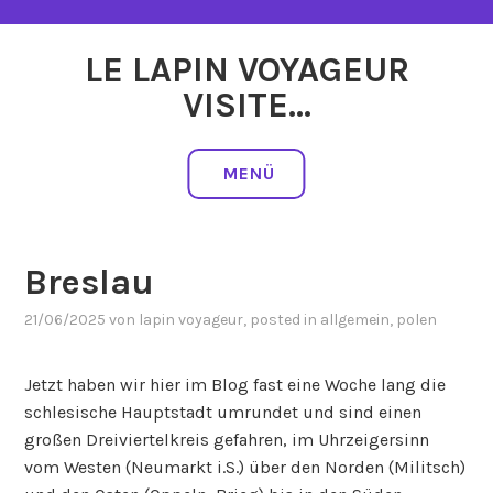
Zum
Inhalt
LE LAPIN VOYAGEUR
springen
VISITE…
MENÜ
Breslau
21/06/2025
von
lapin voyageur
, posted in
allgemein
,
polen
Jetzt haben wir hier im Blog fast eine Woche lang die
schlesische Hauptstadt umrundet und sind einen
großen Dreiviertelkreis gefahren, im Uhrzeigersinn
vom Westen (Neumarkt i.S.) über den Norden (Militsch)