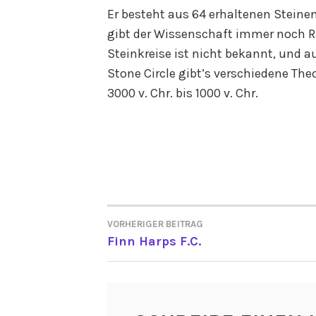
Er besteht aus 64 erhaltenen Steinen
gibt der Wissenschaft immer noch Rä
Steinkreise ist nicht bekannt, und a
Stone Circle gibt’s verschiedene The
3000 v. Chr. bis 1000 v. Chr.
VORHERIGER BEITRAG
BEITRAGSNAVIGATI
Finn Harps F.C.