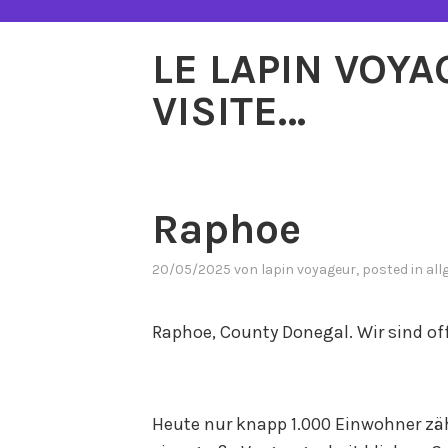
Zum
Inhalt
LE LAPIN VOY
springen
VISITE…
Raphoe
20/05/2025
von
lapin voyageur
, posted in
all
Raphoe, County Donegal. Wir sind of
Heute nur knapp 1.000 Einwohner zä