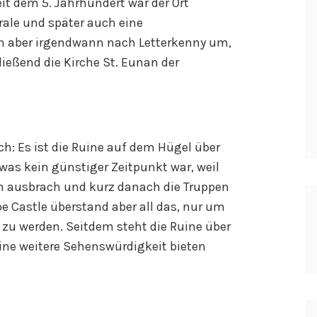
it dem 5. Jahrhundert war der Ort
rale und später auch eine
en aber irgendwann nach Letterkenny um,
ießend die Kirche St. Eunan der
ch: Es ist die Ruine auf dem Hügel über
was kein günstiger Zeitpunkt war, weil
ion ausbrach und kurz danach die Truppen
e Castle überstand aber all das, nur um
 zu werden. Seitdem steht die Ruine über
ine weitere Sehenswürdigkeit bieten