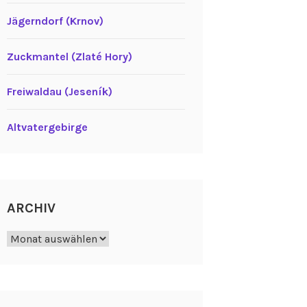
Jägerndorf (Krnov)
Zuckmantel (Zlaté Hory)
Freiwaldau (Jeseník)
Altvatergebirge
ARCHIV
Archiv