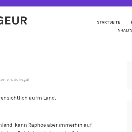
AGEUR
STARTSEITE
INHALT
gemein
,
donegal
fensichtlich aufm Land.
hlend, kann Raphoe aber immerhin auf