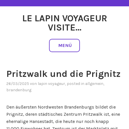
Zum
Inhalt
LE LAPIN VOYAGEUR
springen
VISITE…
MENÜ
Pritzwalk und die Prignitz
26/03/2025
von
lapin voyageur
, posted in
allgemein
,
brandenburg
Den äußersten Nordwesten Brandenburgs bildet die
Prignitz, deren städtisches Zentrum Pritzwalk ist, eine
ehemalige Hansestadt, die heute nur noch knapp
11.000 Einwohner hat. Zentrum ist der Marktplatz mit