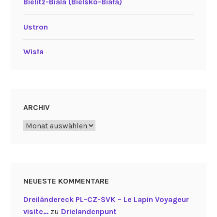
Bielitz-Biala (Bielsko-Biała)
Ustron
Wisła
ARCHIV
Archiv
NEUESTE KOMMENTARE
Dreiländereck PL-CZ-SVK – Le Lapin Voyageur
visite…
zu
Drielandenpunt