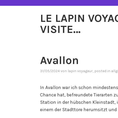
Zum
Inhalt
LE LAPIN VOY
springen
VISITE…
Avallon
31/05/2024
von
lapin voyageur
, posted in
all
In Avallon war ich schon mindestens v
Chance hat, befreundete Tierarten z
Station in der hübschen Kleinstadt, 
einem der Stadttore herumsitzt und 