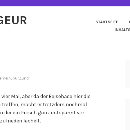
AGEUR
STARTSEITE
INHALT
gemein
,
burgund
ier Mal, aber da der Reisehase hier die
u treffen, macht er trotzdem nochmal
in der ein Frosch ganz entspannt vor
zufrieden lächelt.