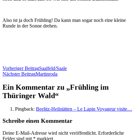
Also ist ja doch Frühling! Da kann man sogar noch eine kleine
Runde in der Sonne drehen.
Beitragsnavigation
Vorheriger Beitrag
Saalfeld/Saale
Nächster Beitrag
Martinroda
Ein Kommentar zu „
Frühling im
Thüringer Wald
“
Pingback:
Beelitz-Heilstätten – Le Lapin Voyageur visite…
Schreibe einen Kommentar
Deine E-Mail-Adresse wird nicht veröffentlicht.
Erforderliche
Felder sind mit
*
markiert