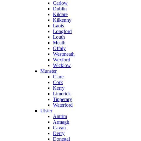
Carlow
Dublin
Kildare
Kilkenny
Laois
Longford
Louth
Meath
Offaly
Westmeath
Wexford
Wicklow
Munster
Clare
Cork
Kerry
Limerick
Tipperary
Waterford
Ulster
Antrim
Armagh
Cavan
Derry
Donegal