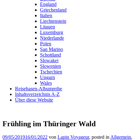
England
Griechenland
Italien
Liechtenstein
Litauen
Luxemburg
Niederlande
Polen
San Marino
Schottland
Slowakei
Slowenien
Tschechien
Ungarn
Wales
Reisehasen-Albumreihe
Inhaltsverzeichnis A-Z
Über diese Website
Frühling im Thüringer Wald
09/05/2019
16/01/2022
von
Lapin Voyageur
, posted in
Allgemein
,