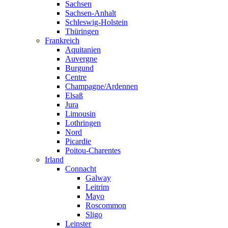
Sachsen
Sachsen-Anhalt
Schleswig-Holstein
Thüringen
Frankreich
Aquitanien
Auvergne
Burgund
Centre
Champagne/Ardennen
Elsaß
Jura
Limousin
Lothringen
Nord
Picardie
Poitou-Charentes
Irland
Connacht
Galway
Leitrim
Mayo
Roscommon
Sligo
Leinster