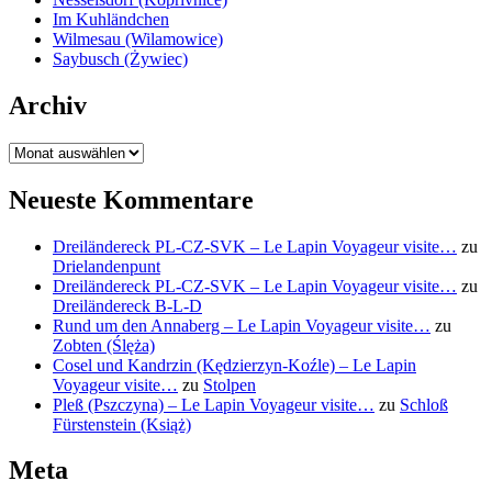
Im Kuhländchen
Wilmesau (Wilamowice)
Saybusch (Żywiec)
Archiv
Archiv
Neueste Kommentare
Dreiländereck PL-CZ-SVK – Le Lapin Voyageur visite…
zu
Drielandenpunt
Dreiländereck PL-CZ-SVK – Le Lapin Voyageur visite…
zu
Dreiländereck B-L-D
Rund um den Annaberg – Le Lapin Voyageur visite…
zu
Zobten (Ślęża)
Cosel und Kandrzin (Kędzierzyn-Koźle) – Le Lapin
Voyageur visite…
zu
Stolpen
Pleß (Pszczyna) – Le Lapin Voyageur visite…
zu
Schloß
Fürstenstein (Książ)
Meta