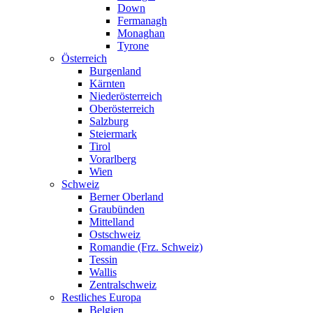
Down
Fermanagh
Monaghan
Tyrone
Österreich
Burgenland
Kärnten
Niederösterreich
Oberösterreich
Salzburg
Steiermark
Tirol
Vorarlberg
Wien
Schweiz
Berner Oberland
Graubünden
Mittelland
Ostschweiz
Romandie (Frz. Schweiz)
Tessin
Wallis
Zentralschweiz
Restliches Europa
Belgien