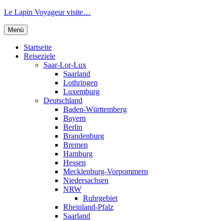
Zum
Le Lapin Voyageur visite…
Inhalt
springen
Menü
Startseite
Reiseziele
Saar-Lor-Lux
Saarland
Lothringen
Luxemburg
Deutschland
Baden-Württemberg
Bayern
Berlin
Brandenburg
Bremen
Hamburg
Hessen
Mecklenburg-Vorpommern
Niedersachsen
NRW
Ruhrgebiet
Rheinland-Pfalz
Saarland