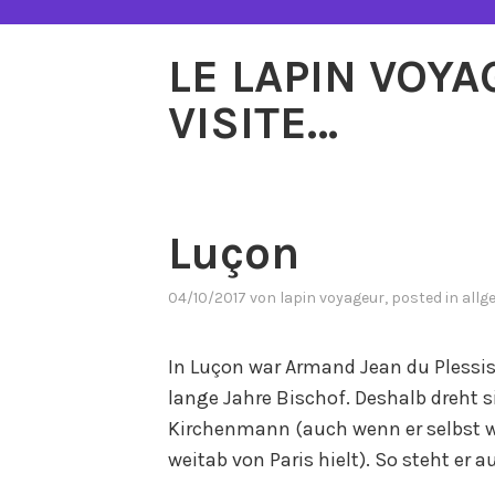
Zum
Inhalt
LE LAPIN VOY
springen
VISITE…
Luçon
04/10/2017
von
lapin voyageur
, posted in
allg
In Luçon war Armand Jean du Plessis,
lange Jahre Bischof. Deshalb dreht si
Kirchenmann (auch wenn er selbst w
weitab von Paris hielt). So steht er 