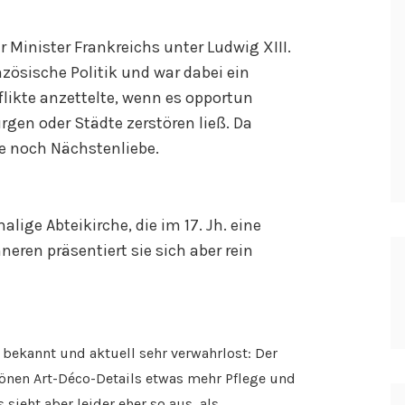
r Minister Frankreichs unter Ludwig XIII.
nzösische Politik und war dabei ein
flikte anzettelte, wenn es opportun
rgen oder Städte zerstören ließ. Da
e noch Nächstenliebe.
alige Abteikirche, die im 17. Jh. eine
neren präsentiert sie sich aber rein
 bekannt und aktuell sehr verwahrlost: Der
hönen Art-Déco-Details etwas mehr Pflege und
 sieht aber leider eher so aus, als