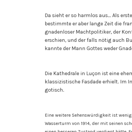
Da sieht er so harmlos aus… Als erste
bestimmte er aber lange Zeit die fra
gnadenloser Machtpolitiker, der Kon
erschien, und der falls nötig auch Bu
kannte der Mann Gottes weder Gnad
Die Kathedrale in Luçon ist eine ehem
klassizistische Fasdade erhielt. Im In
gotisch.
Eine weitere Sehenswürdigkeit ist wenig
Wasserturm von 1914, der mit seinen sc
einen besseren Zustand verdient hätte. Es