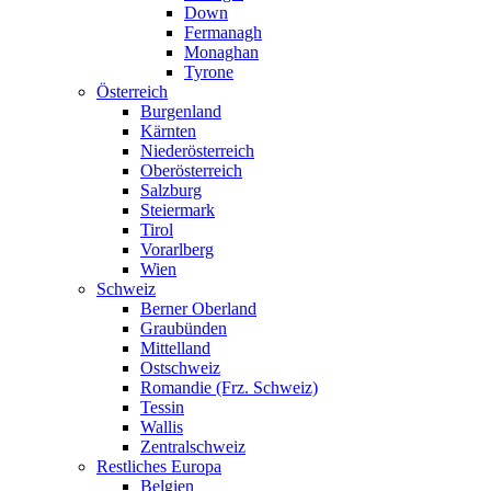
Down
Fermanagh
Monaghan
Tyrone
Österreich
Burgenland
Kärnten
Niederösterreich
Oberösterreich
Salzburg
Steiermark
Tirol
Vorarlberg
Wien
Schweiz
Berner Oberland
Graubünden
Mittelland
Ostschweiz
Romandie (Frz. Schweiz)
Tessin
Wallis
Zentralschweiz
Restliches Europa
Belgien