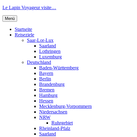
Zum
Le Lapin Voyageur visite…
Inhalt
springen
Menü
Startseite
Reiseziele
Saar-Lor-Lux
Saarland
Lothringen
Luxemburg
Deutschland
Baden-Württemberg
Bayern
Berlin
Brandenburg
Bremen
Hamburg
Hessen
Mecklenburg-Vorpommern
Niedersachsen
NRW
Ruhrgebiet
Rheinland-Pfalz
Saarland