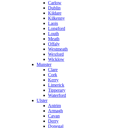
Carlow
Dublin
Kildare
Kilkenny
Laois
Longford
Louth
Meath
Offaly
Westmeath
Wexford
Wicklow
Munster
Clare
Cork
Kerry
Limerick
Tipperary
Waterford
Ulster
Antrim
Armagh
Cavan
Derry
Donegal