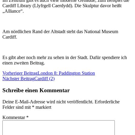
Im Zentrum gibt es auch viele moderne Gebäude, zum Beispiel die
Cardiff Library (Llyfrgell Caerdydd). Die Skulptur davor heißt
„Alliance“.
Am nördlichen Rand der Altstadt steht das National Museum
Cardiff.
Es gibt aber noch mehr zu sehen in der Stadt. Dafür spendiere ich
einen zweiten Beitrag.
Beitragsnavigation
Vorheriger Beitrag
London 8: Paddington Station
Nächster Beitrag
Cardiff (2)
Schreibe einen Kommentar
Deine E-Mail-Adresse wird nicht veröffentlicht.
Erforderliche
Felder sind mit
*
markiert
Kommentar
*