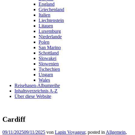
England
Griechenland
Italien
Liechtenstein
Litauen
Luxemburg
Niederlande
Polen
San Marino
Schottland
Slowakei
Slowenien
Tschechien
Ungarn
Wales
Reisehasen-Albumreihe
Inhaltsverzeichnis A-Z
Über diese Website
Cardiff
09/11/2025
09/11/2025
von
Lapin Voyageur
, posted in
Allgemein
,