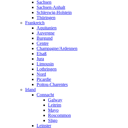
Sachsen
Sachsen-Anhalt
Schleswig-Holstein
Thüringen
Frankreich
Aquitanien
Auvergne
Burgund
Centre
Champagne/Ardennen
Elsaß
Jura
Limousin
Lothringen
Nord
Picardie
Poitou-Charentes
Irland
Connacht
Galway
Leitrim
Mayo
Roscommon
Sligo
Leinster