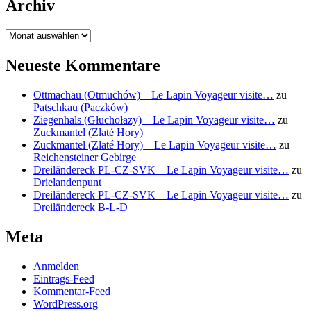
Archiv
Archiv
Neueste Kommentare
Ottmachau (Otmuchów) – Le Lapin Voyageur visite…
zu
Patschkau (Paczków)
Ziegenhals (Głuchołazy) – Le Lapin Voyageur visite…
zu
Zuckmantel (Zlaté Hory)
Zuckmantel (Zlaté Hory) – Le Lapin Voyageur visite…
zu
Reichensteiner Gebirge
Dreiländereck PL-CZ-SVK – Le Lapin Voyageur visite…
zu
Drielandenpunt
Dreiländereck PL-CZ-SVK – Le Lapin Voyageur visite…
zu
Dreiländereck B-L-D
Meta
Anmelden
Eintrags-Feed
Kommentar-Feed
WordPress.org