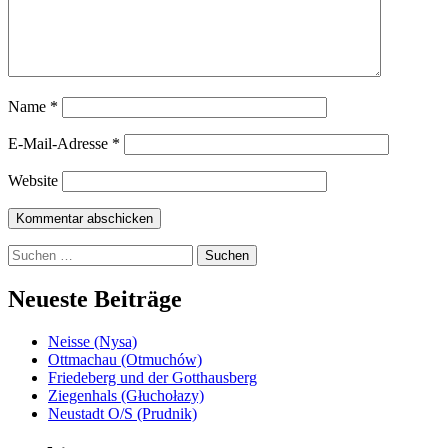
Name
*
E-Mail-Adresse
*
Website
Suchen
nach:
Neueste Beiträge
Neisse (Nysa)
Ottmachau (Otmuchów)
Friedeberg und der Gotthausberg
Ziegenhals (Głuchołazy)
Neustadt O/S (Prudnik)