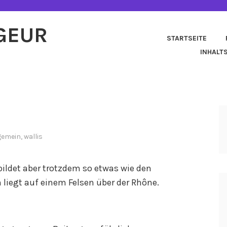
AGEUR
STARTSEITE
INHALT
gemein
,
wallis
bildet aber trotzdem so etwas wie den
 liegt auf einem Felsen über der Rhône.