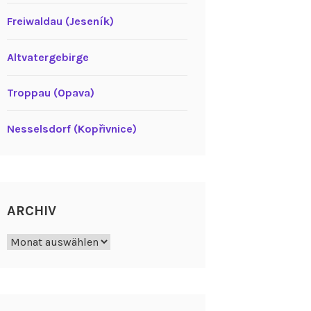
Freiwaldau (Jeseník)
Altvatergebirge
Troppau (Opava)
Nesselsdorf (Kopřivnice)
ARCHIV
Archiv