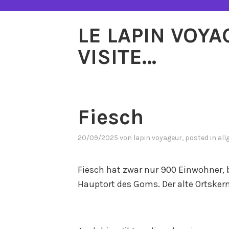
Zum
Inhalt
LE LAPIN VOY
springen
VISITE…
Fiesch
20/09/2025
von
lapin voyageur
, posted in
all
Fiesch hat zwar nur 900 Einwohner, 
Hauptort des Goms. Der alte Ortskern