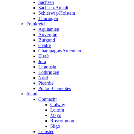
Sachsen
Sachsen-Anhalt
Schleswig-Holstein
Thüringen
Frankreich
Aquitanien
Auvergne
Burgund
Centre
Champagne/Ardennen
Elsaß
Jura
Limousin
Lothringen
Nord
Picardie
Poitou-Charentes
Irland
Connacht
Galway
Leitrim
Mayo
Roscommon
Sligo
Leinster