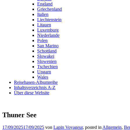
England
Griechenland
Italien
Liechtenstein
Litauen
Luxemburg
Niederlande
Polen
San Marino
Schottland
Slowakei
Slowenien
Tschechien
Ungarn
Wales
Reisehasen-Albumreihe
Inhaltsverzeichnis A-Z
Über diese Website
Thuner See
17/09/2025
17/09/2025
von
Lapin Voyageur
, posted in
Allgemein
,
Be