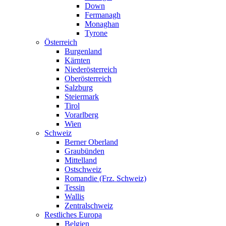
Down
Fermanagh
Monaghan
Tyrone
Österreich
Burgenland
Kärnten
Niederösterreich
Oberösterreich
Salzburg
Steiermark
Tirol
Vorarlberg
Wien
Schweiz
Berner Oberland
Graubünden
Mittelland
Ostschweiz
Romandie (Frz. Schweiz)
Tessin
Wallis
Zentralschweiz
Restliches Europa
Belgien