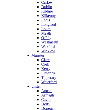
Carlow
Dublin
Kildare
Kilkenny
Laois
Longford
Louth
Meath
Offaly
Westmeath
Wexford
Wicklow
Munster
Clare
Cork
Kerry
Limerick
Tipperary
Waterford
Ulster
Antrim
Armagh
Cavan
Derry
Donegal