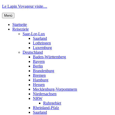
Zum
Le Lapin Voyageur visite…
Inhalt
springen
Menü
Startseite
Reiseziele
Saar-Lor-Lux
Saarland
Lothringen
Luxemburg
Deutschland
Baden-Württemberg
Bayern
Berlin
Brandenburg
Bremen
Hamburg
Hessen
Mecklenburg-Vorpommern
Niedersachsen
NRW
Ruhrgebiet
Rheinland-Pfalz
Saarland