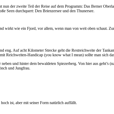
nun der zweite Teil der Reise auf dem Programm: Das Berner Oberlan
roße Seen durchquert: Den Brienzersee und den Thunersee.
nd wirkt wie ein Fjord, vor allem, wenn man von weit oben schaut. Zu
 und eng. Auf acht Kilometer Strecke geht die Restreichweite der Tanka
 mit Reichweiten-Handicap (you know what I mean) sollte man sich das
 neben und hinter dem bewaldeten Spiezerberg. Von hier aus geht’s (nac
önch und Jungfrau.
ch ist, aber mit seiner Form natürlich auffällt.