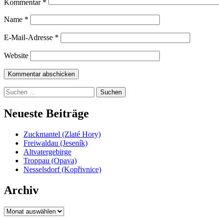
Kommentar
*
Name
*
E-Mail-Adresse
*
Website
Suchen
nach:
Neueste Beiträge
Zuckmantel (Zlaté Hory)
Freiwaldau (Jeseník)
Altvatergebirge
Troppau (Opava)
Nesselsdorf (Kopřivnice)
Archiv
Archiv