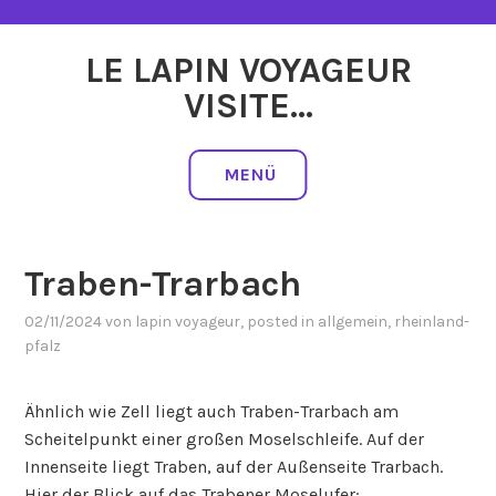
Zum
Inhalt
LE LAPIN VOYAGEUR
springen
VISITE…
MENÜ
Traben-Trarbach
02/11/2024
von
lapin voyageur
, posted in
allgemein
,
rheinland-
pfalz
Ähnlich wie Zell liegt auch Traben-Trarbach am
Scheitelpunkt einer großen Moselschleife. Auf der
Innenseite liegt Traben, auf der Außenseite Trarbach.
Hier der Blick auf das Trabener Moselufer: