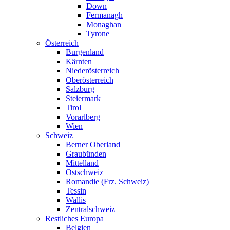
Down
Fermanagh
Monaghan
Tyrone
Österreich
Burgenland
Kärnten
Niederösterreich
Oberösterreich
Salzburg
Steiermark
Tirol
Vorarlberg
Wien
Schweiz
Berner Oberland
Graubünden
Mittelland
Ostschweiz
Romandie (Frz. Schweiz)
Tessin
Wallis
Zentralschweiz
Restliches Europa
Belgien