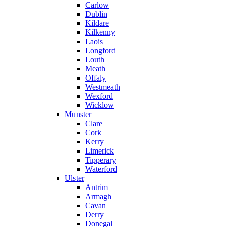
Carlow
Dublin
Kildare
Kilkenny
Laois
Longford
Louth
Meath
Offaly
Westmeath
Wexford
Wicklow
Munster
Clare
Cork
Kerry
Limerick
Tipperary
Waterford
Ulster
Antrim
Armagh
Cavan
Derry
Donegal