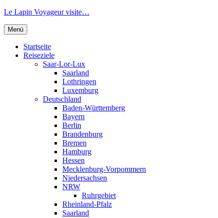
Zum
Le Lapin Voyageur visite…
Inhalt
springen
Menü
Startseite
Reiseziele
Saar-Lor-Lux
Saarland
Lothringen
Luxemburg
Deutschland
Baden-Württemberg
Bayern
Berlin
Brandenburg
Bremen
Hamburg
Hessen
Mecklenburg-Vorpommern
Niedersachsen
NRW
Ruhrgebiet
Rheinland-Pfalz
Saarland