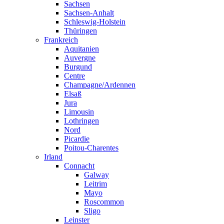
Sachsen
Sachsen-Anhalt
Schleswig-Holstein
Thüringen
Frankreich
Aquitanien
Auvergne
Burgund
Centre
Champagne/Ardennen
Elsaß
Jura
Limousin
Lothringen
Nord
Picardie
Poitou-Charentes
Irland
Connacht
Galway
Leitrim
Mayo
Roscommon
Sligo
Leinster