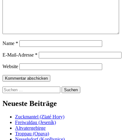
Name
*
E-Mail-Adresse
*
Website
Suchen
nach:
Neueste Beiträge
Zuckmantel (Zlaté Hory)
Freiwaldau (Jeseník)
Altvatergebirge
Troppau (Opava)
Nesselsdorf (Kopřivnice)