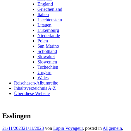
England
Griechenland
Italien
Liechtenstein
Litauen
Luxemburg
Niederlande
Polen
San Marino
Schottland
Slowakei
Slowenien
Tschechien
Ungarn
Wales
Reisehasen-Albumreihe
Inhaltsverzeichnis A-Z
Über diese Website
Esslingen
21/11/2023
21/11/2023
von
Lapin Voyageur
, posted in
Allgemein
,