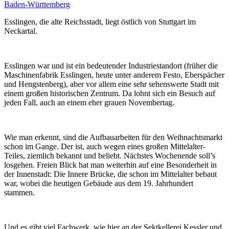
Baden-Württemberg
Esslingen, die alte Reichsstadt, liegt östlich von Stuttgart im
Neckartal.
Esslingen war und ist ein bedeutender Industriestandort (früher die
Maschinenfabrik Esslingen, heute unter anderem Festo, Eberspächer
und Hengstenberg), aber vor allem eine sehr sehenswerte Stadt mit
einem großen historischen Zentrum. Da lohnt sich ein Besuch auf
jeden Fall, auch an einem eher grauen Novembertag.
Wie man erkennt, sind die Aufbauarbeiten für den Weihnachtsmarkt
schon im Gange. Der ist, auch wegen eines großen Mittelalter-
Teiles, ziemlich bekannt und beliebt. Nächstes Wochenende soll’s
losgehen. Freien Blick hat man weiterhin auf eine Besonderheit in
der Innenstadt: Die Innere Brücke, die schon im Mittelalter bebaut
war, wobei die heutigen Gebäude aus dem 19. Jahrhundert
stammen.
Und es gibt viel Fachwerk, wie hier an der Sektkellerei Kessler und