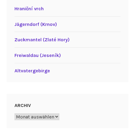
Hraniční vrch
Jägerndorf (Krnov)
Zuckmantel (Zlaté Hory)
Freiwaldau (Jeseník)
Altvatergebirge
ARCHIV
Archiv