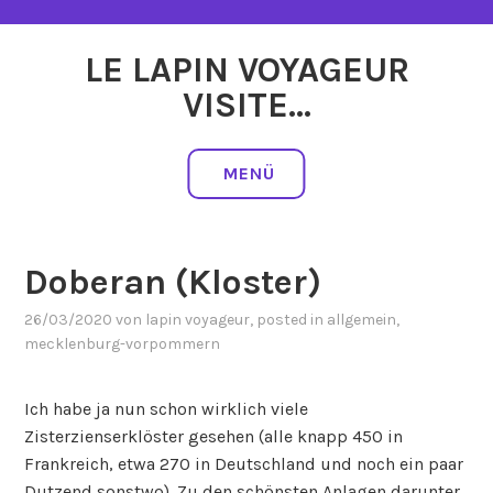
Zum
Inhalt
LE LAPIN VOYAGEUR
springen
VISITE…
MENÜ
Doberan (Kloster)
26/03/2020
von
lapin voyageur
, posted in
allgemein
,
mecklenburg-vorpommern
Ich habe ja nun schon wirklich viele
Zisterzienserklöster gesehen (alle knapp 450 in
Frankreich, etwa 270 in Deutschland und noch ein paar
Dutzend sonstwo). Zu den schönsten Anlagen darunter