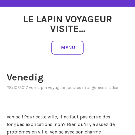
Zum
Inhalt
LE LAPIN VOYAGEUR
springen
VISITE…
MENÜ
Venedig
28/10/2017
von
lapin voyageur
, posted in
allgemein
,
italien
Venise ! Pour cette ville, il ne faut pas écrire des
longues explications, non? Bien qu’il y a assez de
problèmes en ville, Venise avec son charme